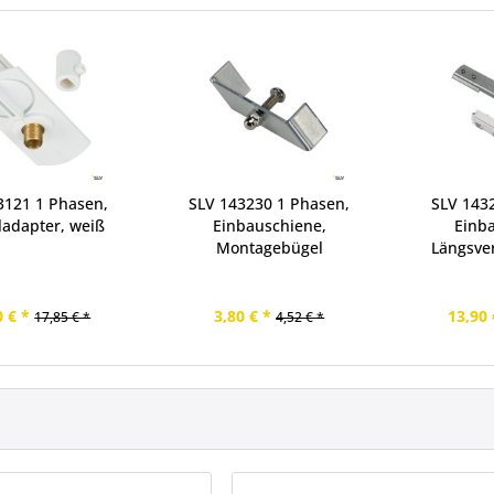
3121 1 Phasen,
SLV 143230 1 Phasen,
SLV 143
adapter, weiß
Einbauschiene,
Einb
Montagebügel
Längsve
0 € *
3,80 € *
13,90 
17,85 € *
4,52 € *