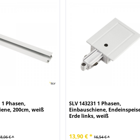
 1 Phasen,
SLV 143231 1 Phasen,
iene, 200cm, weiß
Einbauschiene, Endeinspeise
Erde links, weiß
13,90 € *
88,06 € *
16,54 € *