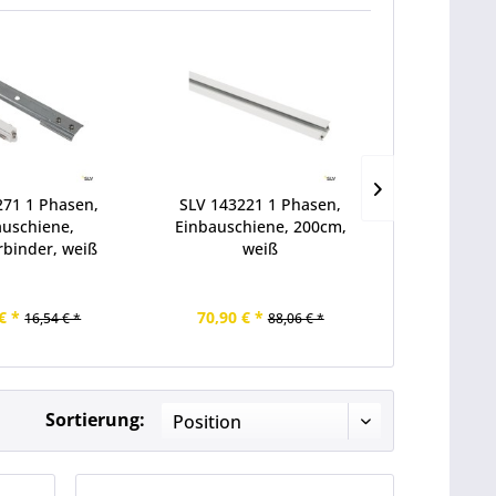
271 1 Phasen,
SLV 143221 1 Phasen,
SLV 14317
auschiene,
Einbauschiene, 200cm,
Leuchtena
rbinder, weiß
weiß
€ *
70,90 € *
15,00 €
16,54 € *
88,06 € *
Sortierung: