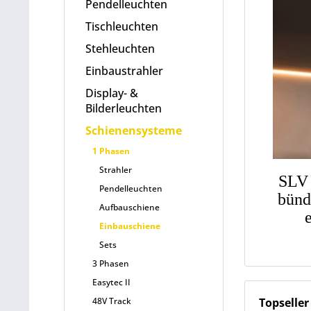
Pendelleuchten
Tischleuchten
Stehleuchten
Einbaustrahler
Display- &
Bilderleuchten
Schienensysteme
1 Phasen
Strahler
SLV 
Pendelleuchten
bünd
Aufbauschiene
Einbauschiene
Sets
3 Phasen
Easytec II
Topseller
48V Track