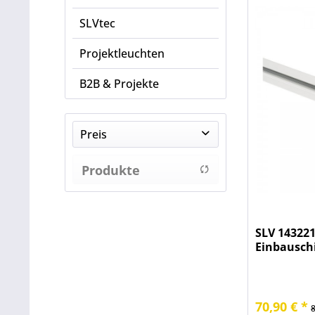
SLVtec
Projektleuchten
B2B & Projekte
Preis
Produkte
von
3,80 €
bis
70,90 €
anzeigen
SLV 143221
Einbausch
70,90 € *