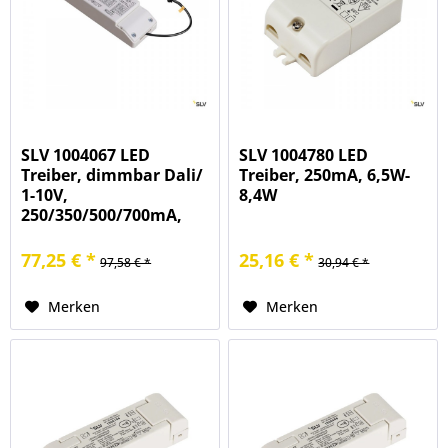
SLV 1004067 LED
SLV 1004780 LED
Treiber, dimmbar Dali/
Treiber, 250mA, 6,5W-
1-10V,
8,4W
250/350/500/700mA,
1,5-20W
77,25 € *
25,16 € *
97,58 € *
30,94 € *
Merken
Merken