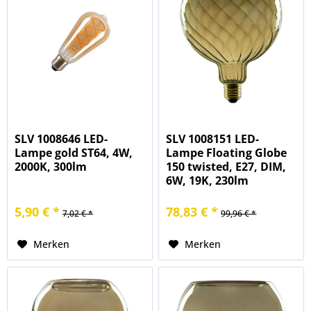
SLV 1008646 LED-
SLV 1008151 LED-
Lampe gold ST64, 4W,
Lampe Floating Globe
2000K, 300lm
150 twisted, E27, DIM,
6W, 19K, 230lm
5,90 € *
78,83 € *
7,02 € *
99,96 € *
Merken
Merken