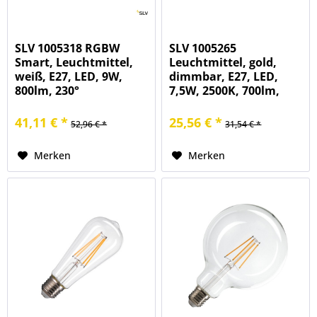
SLV 1005318 RGBW
SLV 1005265
Smart, Leuchtmittel,
Leuchtmittel, gold,
weiß, E27, LED, 9W,
dimmbar, E27, LED,
800lm, 230°
7,5W, 2500K, 700lm,
320°
41,11 € *
25,56 € *
52,96 € *
31,54 € *
Merken
Merken