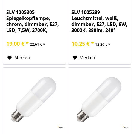
SLV 1005305
SLV 1005289
Spiegelkopflampe,
Leuchtmittel, weiß,
chrom, dimmbar, E27,
dimmbar, E27, LED, 8W,
LED, 7,5W, 2700K,
3000K, 880lm, 240°
720lm, 180°
19,00 € *
10,25 € *
22,61 € *
12,20 € *
Merken
Merken