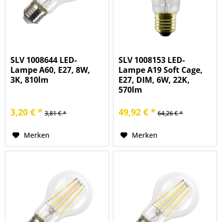
SLV 1008644 LED-
SLV 1008153 LED-
Lampe A60, E27, 8W,
Lampe A19 Soft Cage,
3K, 810lm
E27, DIM, 6W, 22K,
570lm
3,20 € *
49,92 € *
3,81 € *
64,26 € *
Merken
Merken