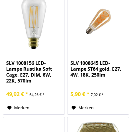
SLV 1008156 LED-
SLV 1008645 LED-
Lampe Rustika Soft
Lampe ST64 gold, E27,
Cage, E27, DIM, 6W,
4W, 18K, 250lm
22K, 570lm
49,92 € *
5,90 € *
64,26 € *
7,02 € *
Merken
Merken