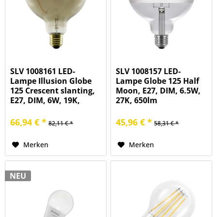
SLV 1008161 LED-
SLV 1008157 LED-
Lampe Illusion Globe
Lampe Globe 125 Half
125 Crescent slanting,
Moon, E27, DIM, 6.5W,
E27, DIM, 6W, 19K,
27K, 650lm
310lm
66,94 € *
45,96 € *
82,11 € *
58,31 € *
Merken
Merken
NEU