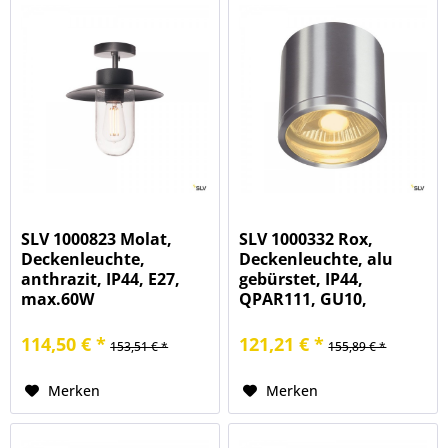
SLV 1000823 Molat,
SLV 1000332 Rox,
Deckenleuchte,
Deckenleuchte, alu
anthrazit, IP44, E27,
gebürstet, IP44,
max.60W
QPAR111, GU10,
max.50W
114,50 € *
121,21 € *
153,51 € *
155,89 € *
Merken
Merken