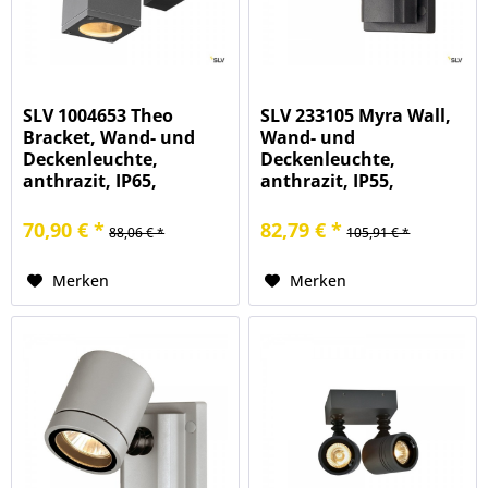
SLV 1004653 Theo
SLV 233105 Myra Wall,
Bracket, Wand- und
Wand- und
Deckenleuchte,
Deckenleuchte,
anthrazit, IP65,
anthrazit, IP55,
QPAR51, GU10, max.7W
QPAR51, GU10,
max.50W
70,90 € *
82,79 € *
88,06 € *
105,91 € *
Merken
Merken