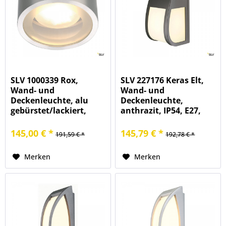
SLV 1000339 Rox,
SLV 227176 Keras Elt,
Wand- und
Wand- und
Deckenleuchte, alu
Deckenleuchte,
gebürstet/lackiert,
anthrazit, IP54, E27,
IP44, GX53, max.11W
max.24W
145,00 € *
145,79 € *
191,59 € *
192,78 € *
Merken
Merken