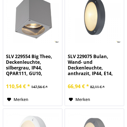
SLV 229554 Big Theo,
SLV 229075 Bulan,
Deckenleuchte,
Wand- und
silbergrau, IP44,
Deckenleuchte,
QPAR111, GU10,
anthrazit, IP44, E14,
max.75W
max.60W
110,54 € *
66,94 € *
147,56 € *
82,11 € *
Merken
Merken