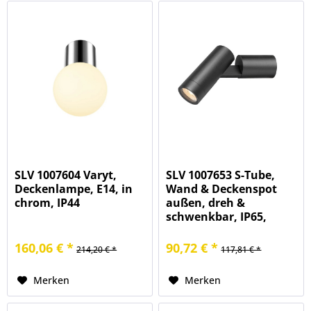
SLV 1007604 Varyt,
SLV 1007653 S-Tube,
Deckenlampe, E14, in
Wand & Deckenspot
chrom, IP44
außen, dreh &
schwenkbar, IP65,
GU10
160,06 € *
90,72 € *
214,20 € *
117,81 € *
Merken
Merken