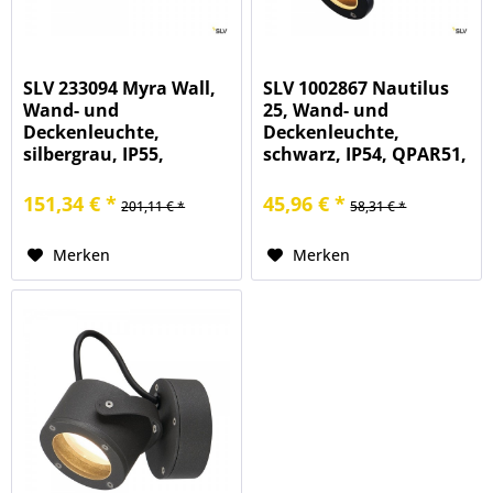
SLV 233094 Myra Wall,
SLV 1002867 Nautilus
Wand- und
25, Wand- und
Deckenleuchte,
Deckenleuchte,
silbergrau, IP55,
schwarz, IP54, QPAR51,
QPAR51, GU10,
GU10, max.11W
max.2x50W
151,34 € *
45,96 € *
201,11 € *
58,31 € *
Merken
Merken