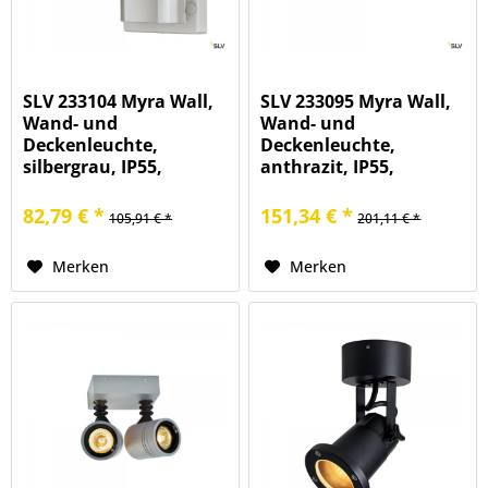
SLV 233104 Myra Wall,
SLV 233095 Myra Wall,
Wand- und
Wand- und
Deckenleuchte,
Deckenleuchte,
silbergrau, IP55,
anthrazit, IP55,
QPAR51, GU10,
QPAR51, GU10,
max.50W
max.2x50W
82,79 € *
151,34 € *
105,91 € *
201,11 € *
Merken
Merken