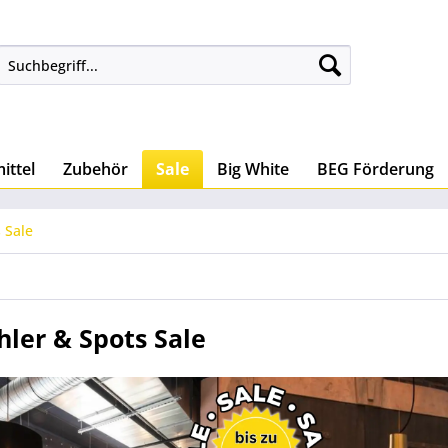
ittel
Zubehör
Sale
Big White
BEG Förderung
 Sale
hler & Spots Sale