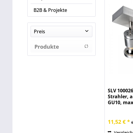
B2B & Projekte
Preis
Produkte
von
11,52 €
bis
anzeigen
128,59 €
SLV 100026
Strahler, 
GU10, ma
11,52 € *
Vergleic