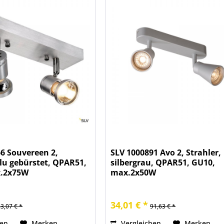
6 Souvereen 2,
SLV 1000891 Avo 2, Strahler,
alu gebürstet, QPAR51,
silbergrau, QPAR51, GU10,
x.2x75W
max.2x50W
34,01 € *
63,07 € *
91,63 € *
hen
Merken
Vergleichen
Merken