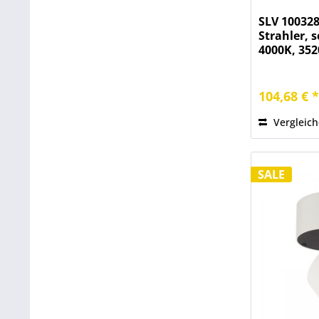
SLV 10032
Strahler, 
4000K, 35
104,68 € 
Vergleic
SALE