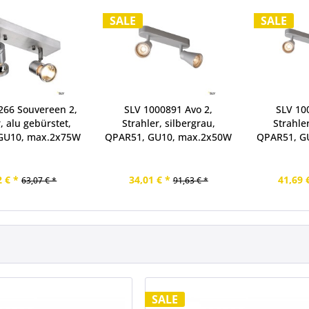
SALE
SALE
266 Souvereen 2,
SLV 1000891 Avo 2,
SLV 10
, alu gebürstet,
Strahler, silbergrau,
Strahler
GU10, max.2x75W
QPAR51, GU10, max.2x50W
QPAR51, G
2 € *
34,01 € *
41,69 
63,07 € *
91,63 € *
SALE