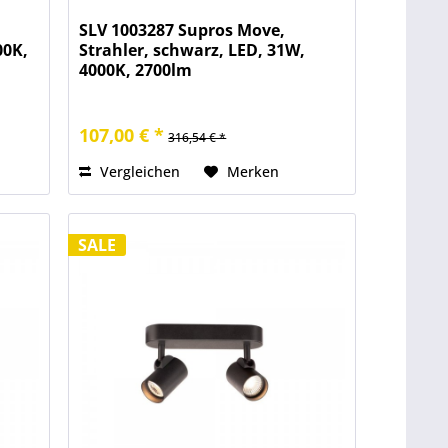
SLV 1003287 Supros Move,
00K,
Strahler, schwarz, LED, 31W,
4000K, 2700lm
107,00 € *
316,54 € *
Vergleichen
Merken
SALE