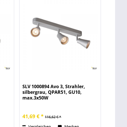
SLV 1000894 Avo 3, Strahler,
silbergrau, QPAR51, GU10,
max.3x50W
41,69 € *
116,62 € *
Vergleichen
Merken