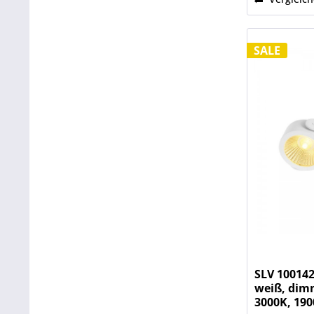
SALE
SLV 100142
weiß, dim
3000K, 190