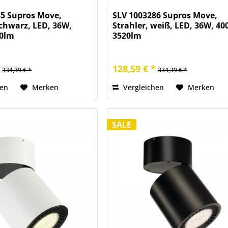
85 Supros Move,
SLV 1003286 Supros Move,
schwarz, LED, 36W,
Strahler, weiß, LED, 36W, 40
20lm
3520lm
*
128,59 € *
334,39 € *
334,39 € *
hen
Merken
Vergleichen
Merken
SALE