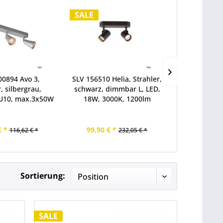
SALE
SALE
00894 Avo 3,
SLV 156510 Helia, Strahler,
SLV 10014
, silbergrau,
schwarz, dimmbar L, LED,
Strahler, we
U10, max.3x50W
18W, 3000K, 1200lm
LED, 31W, 3
€ *
99,90 € *
81,37 € 
116,62 € *
232,05 € *
Sortierung:
SALE