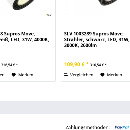
88 Supros Move,
SLV 1003289 Supros Move,
weiß, LED, 31W, 4000K,
Strahler, schwarz, LED, 31W,
3000K, 2600lm
*
109,90 € *
316,54 € *
316,54 € *
hen
Merken
Vergleichen
Merken
Zahlungsmethoden: