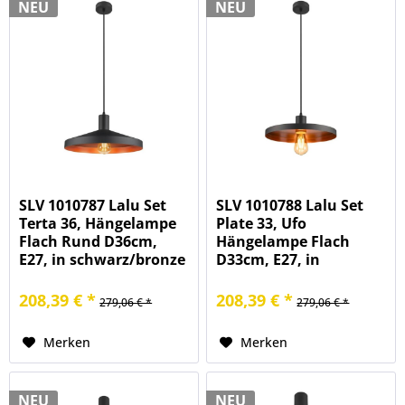
NEU
NEU
SLV 1010787 Lalu Set
SLV 1010788 Lalu Set
Terta 36, Hängelampe
Plate 33, Ufo
Flach Rund D36cm,
Hängelampe Flach
E27, in schwarz/bronze
D33cm, E27, in
schwarz/bronze
208,39 € *
208,39 € *
279,06 € *
279,06 € *
Merken
Merken
NEU
NEU