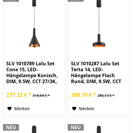
SLV 1010789 Lalu Set
SLV 1010287 Lalu Set
Cone 15, LED-
Terta 14, LED-
Hängelampe Konisch,
Hängelampe Flach
DIM, 9.5W, CCT 27/3K,
Rund, DIM, 9.5W, CCT
in schwarz/bronze
27/3K, in
schwarz/bronze
237,22 € *
209,10 € *
314,64 € *
280,13 € *
Merken
Merken
NEU
NEU