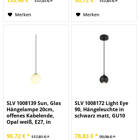
177,31 € *
117,81 € *
Merken
Merken
SLV 1008139 Sun, Glas
SLV 1008172 Light Eye
Hängelampe 20cm,
90, Hängeleuchte in
offenes Kabelende,
schwarz matt, GU10
Opal weiß, E27, in
schwarz matt
90,72 € *
78,83 € *
117,81 € *
99,96 € *