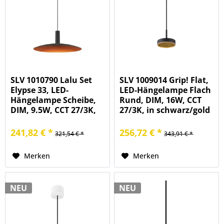
SLV 1010790 Lalu Set
SLV 1009014 Grip! Flat,
Elypse 33, LED-
LED-Hängelampe Flach
Hängelampe Scheibe,
Rund, DIM, 16W, CCT
DIM, 9.5W, CCT 27/3K,
27/3K, in schwarz/gold
in schwarz/bronze
241,82 € *
256,72 € *
321,54 € *
343,91 € *
Merken
Merken
NEU
NEU