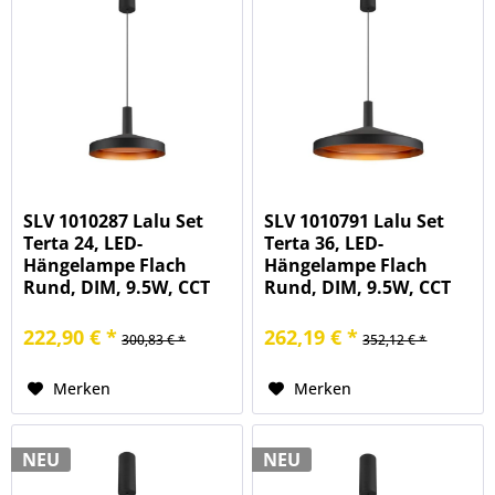
SLV 1010287 Lalu Set
SLV 1010791 Lalu Set
Terta 24, LED-
Terta 36, LED-
Hängelampe Flach
Hängelampe Flach
Rund, DIM, 9.5W, CCT
Rund, DIM, 9.5W, CCT
27/3K, in
27/3K, in
schwarz/bronze
schwarz/bronze
222,90 € *
262,19 € *
300,83 € *
352,12 € *
Merken
Merken
NEU
NEU