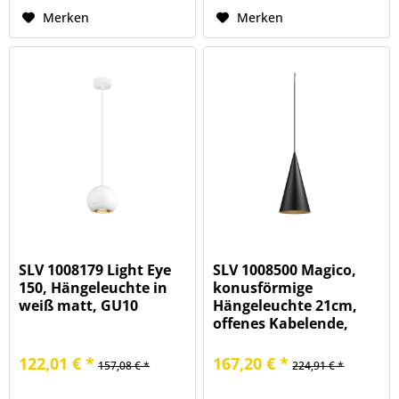
Merken
Merken
SLV 1008179 Light Eye
SLV 1008500 Magico,
150, Hängeleuchte in
konusförmige
weiß matt, GU10
Hängeleuchte 21cm,
offenes Kabelende,
E27, in schwarz matt
122,01 € *
167,20 € *
157,08 € *
224,91 € *