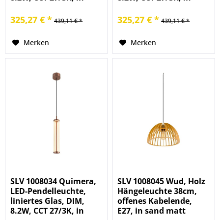
dunkel bronze
messing gebürstet
325,27 € *
325,27 € *
439,11 € *
439,11 € *
Merken
Merken
SLV 1008034 Quimera,
SLV 1008045 Wud, Holz
LED-Pendelleuchte,
Hängeleuchte 38cm,
liniertes Glas, DIM,
offenes Kabelende,
8.2W, CCT 27/3K, in
E27, in sand matt