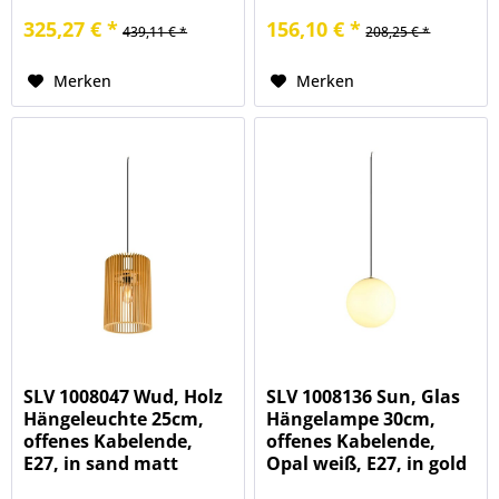
dunkel kupfer
natur
325,27 € *
156,10 € *
439,11 € *
208,25 € *
Merken
Merken
SLV 1008047 Wud, Holz
SLV 1008136 Sun, Glas
Hängeleuchte 25cm,
Hängelampe 30cm,
offenes Kabelende,
offenes Kabelende,
E27, in sand matt
Opal weiß, E27, in gold
natur
matt