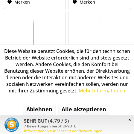
Merken
Merken
Diese Website benutzt Cookies, die für den technischen
Betrieb der Website erforderlich sind und stets gesetzt
werden. Andere Cookies, die den Komfort bei
Benutzung dieser Website erhöhen, der Direktwerbung
dienen oder die Interaktion mit anderen Websites und
sozialen Netzwerken vereinfachen sollen, werden nur
SLV 1008501 Magico,
SLV 1008502 Magico,
mit Ihrer Zustimmung gesetzt.
Mehr Informationen
konusförmige
konusförmige
Hängeleuchte 21cm,
Hängeleuchte 21cm,
offenes Kabelende,
offenes Kabelende,
Ablehnen
Alle akzeptieren
E27, in weiß matt
E27, in schwarz matt/
gold
167,20 € *
167,20 € *
224,91 € *
224,91 € *
×
(4.79 / 5)
SEHR GUT
Konfigurieren
7
Bewertungen bei SHOPVOTE
Informationen zur Echtheit der Bewertungen
Merken
Merken