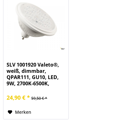
SLV 1001920 Valeto®,
weiß, dimmbar,
QPAR111, GU10, LED,
9W, 2700K-6500K,
800lm, 25°
24,90 € *
59,50 € *
Merken