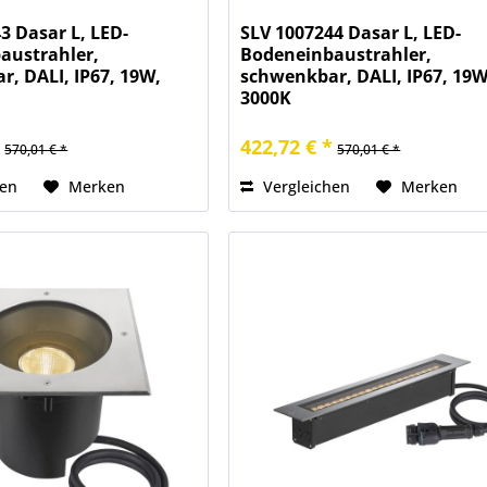
3 Dasar L, LED-
SLV 1007244 Dasar L, LED-
austrahler,
Bodeneinbaustrahler,
, DALI, IP67, 19W,
schwenkbar, DALI, IP67, 19W
3000K
*
422,72 € *
570,01 € *
570,01 € *
hen
Merken
Vergleichen
Merken