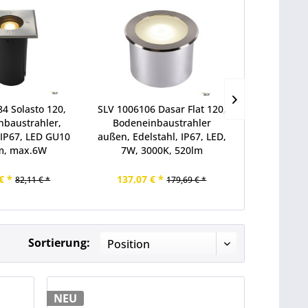
4 Solasto 120,
SLV 1006106 Dasar Flat 120,
SLV 100610
nbaustrahler,
Bodeneinbaustrahler
Bodenein
 IP67, LED GU10
außen, Edelstahl, IP67, LED,
außen, Edels
, max.6W
7W, 3000K, 520lm
16W, 300
€ *
137,07 € *
167,20 €
82,11 € *
179,69 € *
Sortierung:
NEU