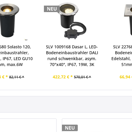
NEU
680 Solasto 120,
SLV 1009168 Dasar L, LED-
SLV 22768
inbaustrahler,
Bodeneinbaustrahler DALI
Bodenei
l, IP67, LED GU10
rund schwenkbar, asym.
Edelstahl,
m, max.6W
70°x40°, IP67, 19W, 3K
51mm
4 € *
422,72 € *
66,94 
82,11 € *
570,01 € *
NEU