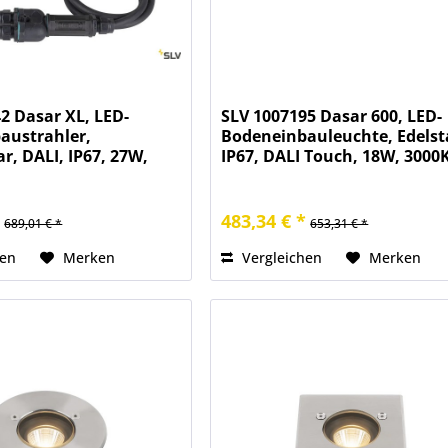
2 Dasar XL, LED-
SLV 1007195 Dasar 600, LED-
austrahler,
Bodeneinbauleuchte, Edelst
, DALI, IP67, 27W,
IP67, DALI Touch, 18W, 3000
*
483,34 € *
689,01 € *
653,31 € *
hen
Merken
Vergleichen
Merken