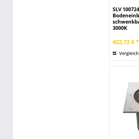
SLV 100724
Bodeneinb
schwenkbar
3000K
422,72 € 
Vergleic