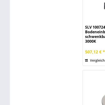
SLV 100724
Bodeneinb
schwenkbar
3000K
507,12 € 
Vergleic