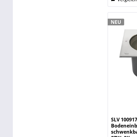
NEU
SLV 100917
Bodeneinb
schwenkbar