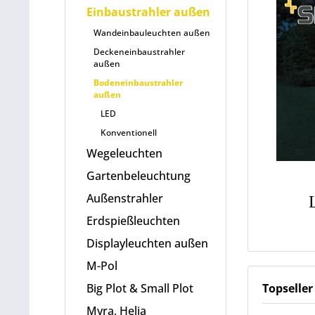
Einbaustrahler außen
Wandeinbauleuchten außen
Deckeneinbaustrahler
außen
Bodeneinbaustrahler
außen
LED
Konventionell
Wegeleuchten
Gartenbeleuchtung
Außenstrahler
Erdspießleuchten
Displayleuchten außen
M-Pol
Topseller
Big Plot & Small Plot
Myra, Helia