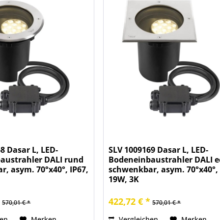
8 Dasar L, LED-
SLV 1009169 Dasar L, LED-
austrahler DALI rund
Bodeneinbaustrahler DALI e
, asym. 70°x40°, IP67,
schwenkbar, asym. 70°x40°, 
19W, 3K
*
422,72 € *
570,01 € *
570,01 € *
hen
Merken
Vergleichen
Merken