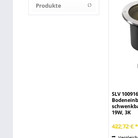
Produkte
von
66,94 €
bis
anzeigen
641,41 €
SLV 100916
Bodeneinb
schwenkbar
19W, 3K
422,72 € 
Vergleic