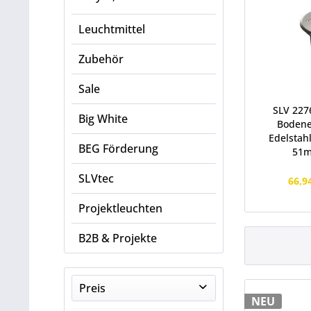
Leuchtmittel
Zubehör
Sale
SLV 227
Big White
Bodene
Edelstah
BEG Förderung
51m
SLVtec
66,9
Projektleuchten
B2B & Projekte
Preis
NEU