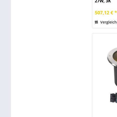
27W, 3K
507,12 € 
Vergleic