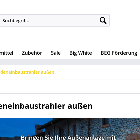
mittel
Zubehör
Sale
Big White
BEG Förderung
deneinbaustrahler außen
eneinbaustrahler außen