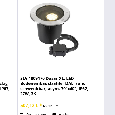
SLV 1009170 Dasar XL, LED-
ckig
Bodeneinbaustrahler DALI rund
IP67,
schwenkbar, asym. 70°x40°, IP67,
27W, 3K
507,12 € *
689,01 € *
Vergleichen
Merken