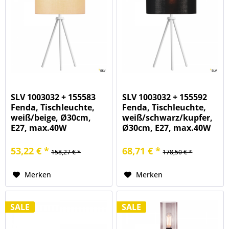
SLV 1003032 + 155583
SLV 1003032 + 155592
Fenda, Tischleuchte,
Fenda, Tischleuchte,
weiß/beige, Ø30cm,
weiß/schwarz/kupfer,
E27, max.40W
Ø30cm, E27, max.40W
53,22 € *
68,71 € *
158,27 € *
178,50 € *
Merken
Merken
SALE
SALE