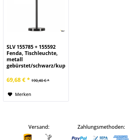
SLV 155785 + 155592
Fenda, Tischleuchte,
metall
gebürstet/schwarz/kupfer,
Ø30cm, E27, max.40W
69,68 € *
190,40 € *
Merken
Versand:
Zahlungsmethoden: