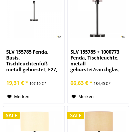
SLV 155785 Fenda,
SLV 155785 + 1000773
Basis,
Fenda, Tischleuchte,
Tischleuchtenfuß,
metall
metall gebürstet, E27,
gebürstet/rauchglas,
max.60W
Ø12,5cm, E27, max.40W
19,31 € *
66,63 € *
107,10 € *
184,45 € *
Merken
Merken
SALE
SALE