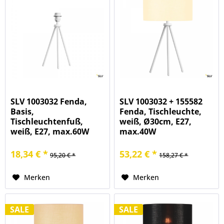
SLV 1003032 Fenda,
SLV 1003032 + 155582
Basis,
Fenda, Tischleuchte,
Tischleuchtenfuß,
weiß, Ø30cm, E27,
weiß, E27, max.60W
max.40W
18,34 € *
53,22 € *
95,20 € *
158,27 € *
Merken
Merken
SALE
SALE