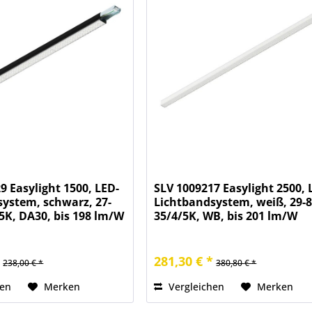
9 Easylight 1500, LED-
SLV 1009217 Easylight 2500, 
ystem, schwarz, 27-
Lichtbandsystem, weiß, 29-
5K, DA30, bis 198 lm/W
35/4/5K, WB, bis 201 lm/W
*
281,30 € *
238,00 € *
380,80 € *
hen
Merken
Vergleichen
Merken