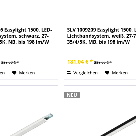
6 Easylight 1500, LED-
SLV 1009209 Easylight 1500, 
ystem, schwarz, 27-
Lichtbandsystem, weiß, 27-
5K, NB, bis 198 lm/W
35/4/5K, MB, bis 198 lm/W
*
181,04 € *
238,00 € *
238,00 € *
hen
Merken
Vergleichen
Merken
NEU