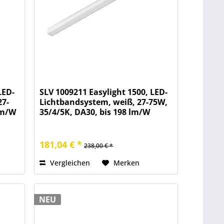
LED-
SLV 1009211 Easylight 1500, LED-
27-
Lichtbandsystem, weiß, 27-75W,
lm/W
35/4/5K, DA30, bis 198 lm/W
181,04 € *
238,00 € *
Vergleichen
Merken
NEU