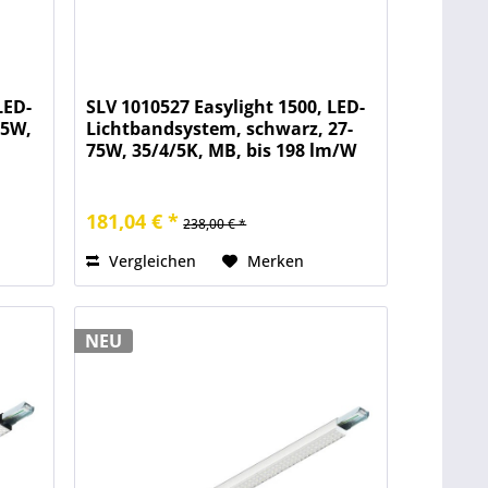
LED-
SLV 1010527 Easylight 1500, LED-
75W,
Lichtbandsystem, schwarz, 27-
75W, 35/4/5K, MB, bis 198 lm/W
181,04 € *
238,00 € *
Vergleichen
Merken
NEU