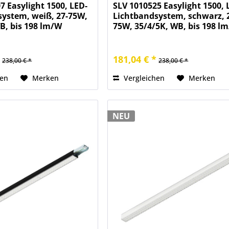
7 Easylight 1500, LED-
SLV 1010525 Easylight 1500, 
system, weiß, 27-75W,
Lichtbandsystem, schwarz, 
B, bis 198 lm/W
75W, 35/4/5K, WB, bis 198 l
*
181,04 € *
238,00 € *
238,00 € *
hen
Merken
Vergleichen
Merken
NEU