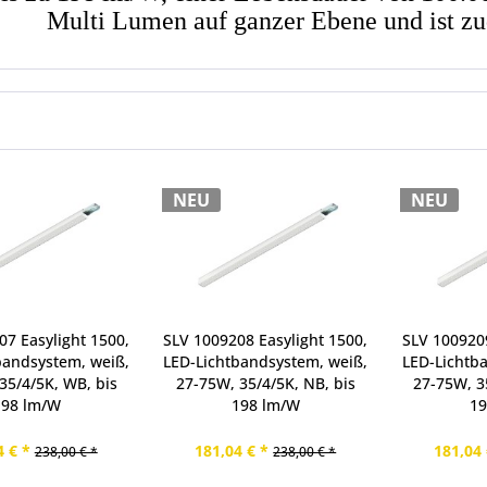
Multi Lumen auf ganzer Ebene und ist z
NEU
NEU
07 Easylight 1500,
SLV 1009208 Easylight 1500,
SLV 1009209
bandsystem, weiß,
LED-Lichtbandsystem, weiß,
LED-Lichtb
35/4/5K, WB, bis
27-75W, 35/4/5K, NB, bis
27-75W, 3
198 lm/W
198 lm/W
19
4 € *
181,04 € *
181,04 
238,00 € *
238,00 € *