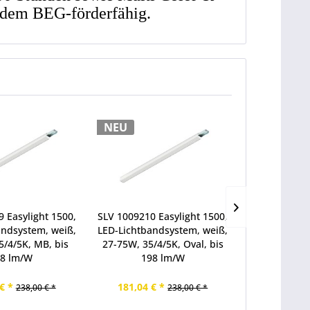
udem BEG-förderfähig.
NEU
NEU
 Easylight 1500,
SLV 1009210 Easylight 1500,
SLV 1009211 
andsystem, weiß,
LED-Lichtbandsystem, weiß,
LED-Lichtban
5/4/5K, MB, bis
27-75W, 35/4/5K, Oval, bis
27-75W, 35/4
8 lm/W
198 lm/W
198
€ *
181,04 € *
181,04 €
238,00 € *
238,00 € *