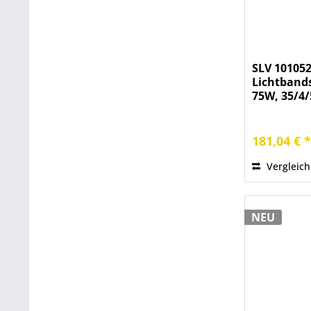
SLV 101052
Lichtbands
75W, 35/4/
181,04 € 
Vergleic
NEU