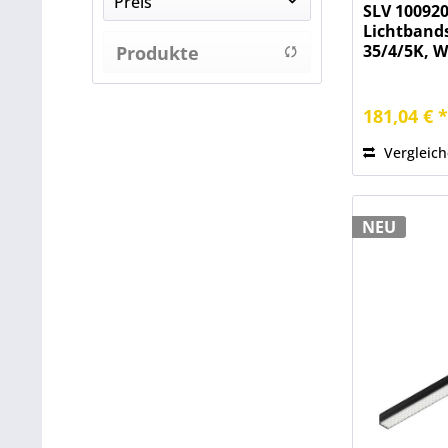
Preis
SLV 100920
Lichtband
35/4/5K, W
Produkte
von
5,00 €
bis
anzeigen
326,06 €
181,04 € 
Vergleic
NEU