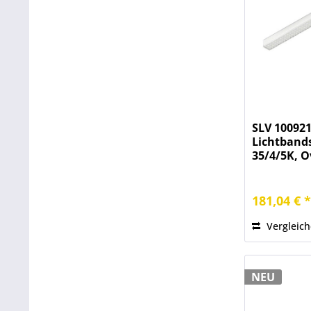
SLV 100921
Lichtband
35/4/5K, O
181,04 € 
Vergleic
NEU