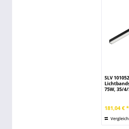
SLV 101052
Lichtbands
75W, 35/4/
181,04 € 
Vergleic