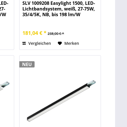
LED-
SLV 1009208 Easylight 1500, LED-
27-
Lichtbandsystem, weiß, 27-75W,
m/W
35/4/5K, NB, bis 198 lm/W
181,04 € *
238,00 € *
Vergleichen
Merken
NEU