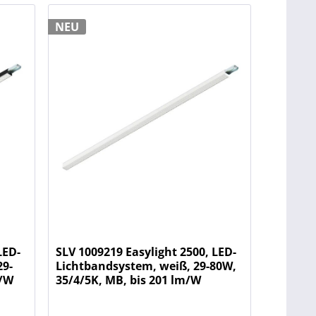
NEU
LED-
SLV 1009219 Easylight 2500, LED-
29-
Lichtbandsystem, weiß, 29-80W,
m/W
35/4/5K, MB, bis 201 lm/W