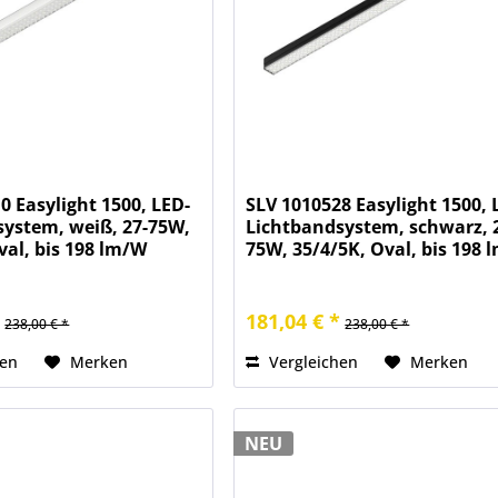
0 Easylight 1500, LED-
SLV 1010528 Easylight 1500, 
system, weiß, 27-75W,
Lichtbandsystem, schwarz, 
val, bis 198 lm/W
75W, 35/4/5K, Oval, bis 198 
*
181,04 € *
238,00 € *
238,00 € *
hen
Merken
Vergleichen
Merken
NEU