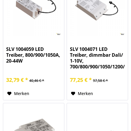
SLV 1004059 LED
SLV 1004071 LED
Treiber, 800/900/1050A,
Treiber, dimmbar Dali/
20-44W
1-10V,
700/800/900/1050/1200/1
4,2-50W
32,79 € *
77,25 € *
40,46 € *
97,58 € *
Merken
Merken