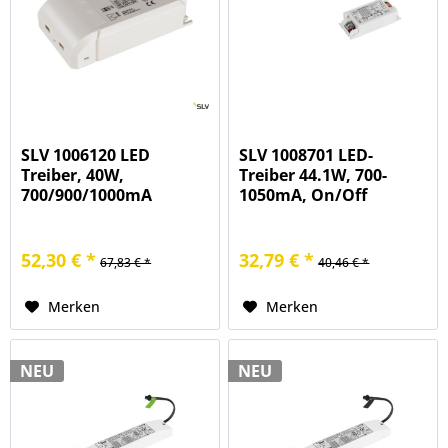
SLV 1006120 LED
SLV 1008701 LED-
Treiber, 40W,
Treiber 44.1W, 700-
700/900/1000mA
1050mA, On/Off
52,30 € *
32,79 € *
67,83 € *
40,46 € *
Merken
Merken
NEU
NEU