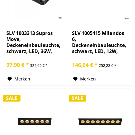
SLV 1003313 Supros
SLV 1005415 Milandos
Move,
6,
Deckeneinbauleuchte,
Deckeneinbauleuchte,
schwarz, LED, 36W,
schwarz, LED, 12W,
4000K, 3520lm
2700K, 770lm
97,90 € *
146,64 € *
324,69 € *
252,28 € *
Merken
Merken
SALE
SALE