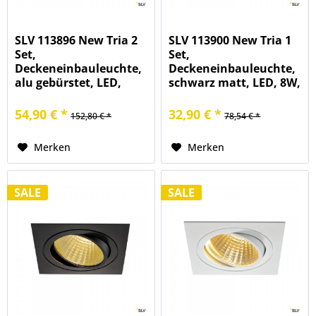
SLV 113896 New Tria 2
SLV 113900 New Tria 1
Set,
Set,
Deckeneinbauleuchte,
Deckeneinbauleuchte,
alu gebürstet, LED,
schwarz matt, LED, 8W,
14W, 2700K, 1160lm
3000K, 700lm
54,90 € *
32,90 € *
152,80 € *
78,54 € *
Merken
Merken
SALE
SALE