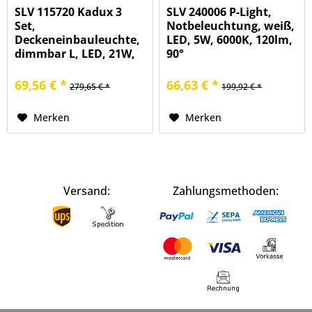
SLV 115720 Kadux 3
SLV 240006 P-Light,
Set,
Notbeleuchtung, weiß,
Deckeneinbauleuchte,
LED, 5W, 6000K, 120lm,
dimmbar L, LED, 21W,
90°
3000K, 1920lm
69,56 € *
66,63 € *
279,65 € *
199,92 € *
Merken
Merken
Versand:
Zahlungsmethoden: