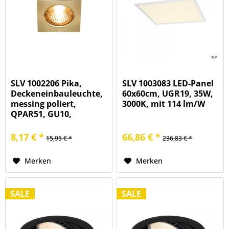
SLV 1002206 Pika,
SLV 1003083 LED-Panel
Deckeneinbauleuchte,
60x60cm, UGR19, 35W,
messing poliert,
3000K, mit 114 lm/W
QPAR51, GU10,
max.50W
8,17 € *
66,86 € *
15,95 € *
236,83 € *
Merken
Merken
SALE
SALE