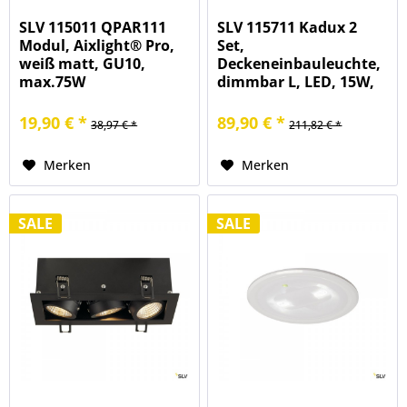
SLV 115011 QPAR111
SLV 115711 Kadux 2
Modul, Aixlight® Pro,
Set,
weiß matt, GU10,
Deckeneinbauleuchte,
max.75W
dimmbar L, LED, 15W,
3000K, 1290lm
19,90 € *
89,90 € *
38,97 € *
211,82 € *
Merken
Merken
SALE
SALE