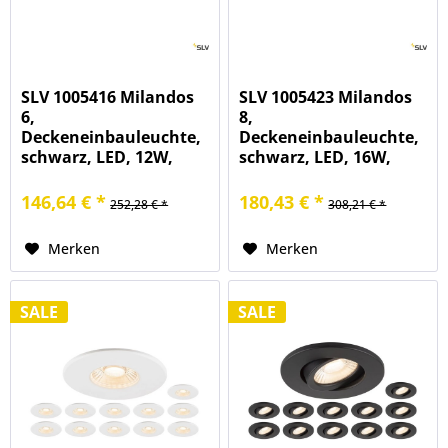
SLV 1005416 Milandos
SLV 1005423 Milandos
6,
8,
Deckeneinbauleuchte,
Deckeneinbauleuchte,
schwarz, LED, 12W,
schwarz, LED, 16W,
3000K, 780lm
2700K, 1030lm
146,64 € *
180,43 € *
252,28 € *
308,21 € *
Merken
Merken
SALE
SALE