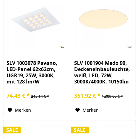
SLV 1003078 Pavano,
SLV 1001904 Medo 90,
LED-Panel 62x62cm,
Deckeneinbauleuchte,
UGR19, 25W, 3000K,
weiß, LED, 72W,
mit 128 lm/W
3000K/4000K, 10150lm
74,43 € *
351,92 € *
245,14 € *
1.309,00 € *
Merken
Merken
SALE
SALE