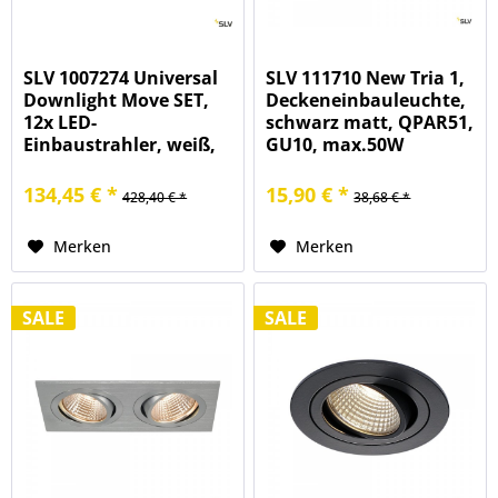
SLV 1007274 Universal
SLV 111710 New Tria 1,
Downlight Move SET,
Deckeneinbauleuchte,
12x LED-
schwarz matt, QPAR51,
Einbaustrahler, weiß,
GU10, max.50W
CCT, 5/8W, 27/3/4/6K
134,45 € *
15,90 € *
428,40 € *
38,68 € *
Merken
Merken
SALE
SALE