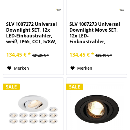
SLV 1007272 Universal
SLV 1007273 Universal
Downlight SET, 12x
Downlight Move SET,
LED-Einbaustrahler,
12x LED-
weiß, IP65, CCT, 5/8W,
Einbaustrahler,
27/3/4/6K
schwarz, CCT, 5/8W,
27/3/4/6K
134,45 € *
134,45 € *
421,26 € *
428,40 € *
Merken
Merken
SALE
SALE