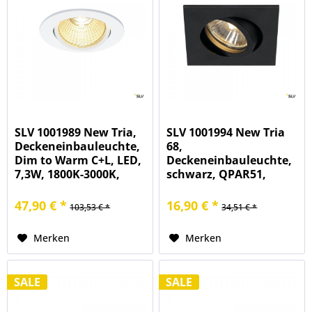
SLV 1001989 New Tria,
SLV 1001994 New Tria
Deckeneinbauleuchte,
68,
Dim to Warm C+L, LED,
Deckeneinbauleuchte,
7,3W, 1800K-3000K,
schwarz, QPAR51,
440lm
GU10, max.50W
47,90 € *
16,90 € *
103,53 € *
34,51 € *
Merken
Merken
SALE
SALE