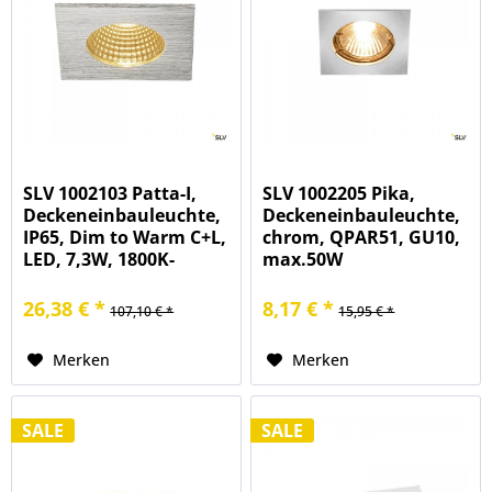
SLV 1002103 Patta-I,
SLV 1002205 Pika,
Deckeneinbauleuchte,
Deckeneinbauleuchte,
IP65, Dim to Warm C+L,
chrom, QPAR51, GU10,
LED, 7,3W, 1800K-
max.50W
3000K, 440lm
26,38 € *
8,17 € *
107,10 € *
15,95 € *
Merken
Merken
SALE
SALE