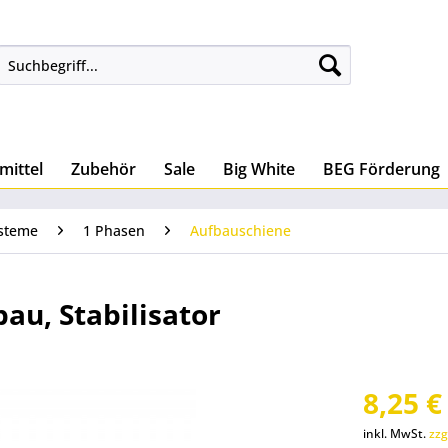
mittel
Zubehör
Sale
Big White
BEG Förderung
steme
1 Phasen
Aufbauschiene
au, Stabilisator
8,25 €
inkl. MwSt.
zzg