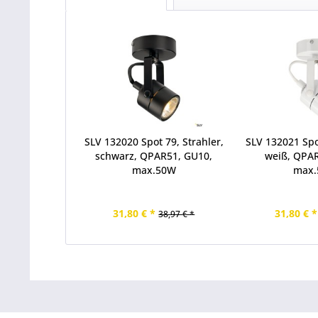
SLV 132020 Spot 79, Strahler,
SLV 132021 Spot
schwarz, QPAR51, GU10,
weiß, QPA
max.50W
max
31,80 € *
31,80 € *
38,97 € *