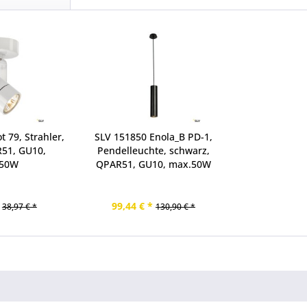
 79, Strahler,
SLV 151850 Enola_B PD-1,
R51, GU10,
Pendelleuchte, schwarz,
.50W
QPAR51, GU10, max.50W
99,44 € *
38,97 € *
130,90 € *