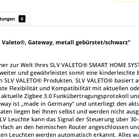
tungen
0
 Valeto®, Gateway, metall gebürstet/schwarz"
fner zur Welt Ihres SLV VALETO® SMART HOME SYST
s weiter und gewährleistet somit eine kinderleicht
ren SLV VALETO® Produkten. SLV VALETO® basiert a
te Flexibilität und Kompatibilität mit aktuellen o
aktuelle Zigbee 3.0 Funkübertragungsprotokoll un
way ist „made in Germany“ und unterliegt den aktu
aten liegen bei Ihnen selbst und werden nicht ausgel
SLV Leuchte kann das Signal der Steuerung über 30
infach an den heimischen Router angeschlossen und
ten Leuchten werden automatisch erkannt. Alles was