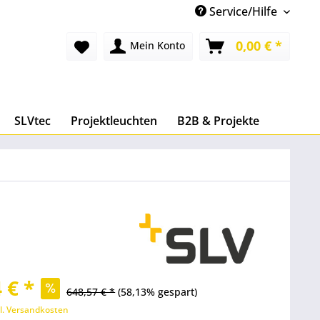
Service/Hilfe
0,00 € *
Mein Konto
SLVtec
Projektleuchten
B2B & Projekte
 € *
648,57 € *
(58,13% gespart)
l. Versandkosten