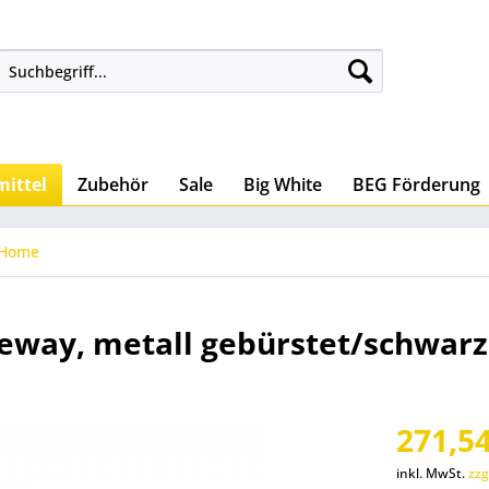
ittel
Zubehör
Sale
Big White
BEG Förderung
 Home
teway, metall gebürstet/schwarz
271,54
inkl. MwSt.
zzg