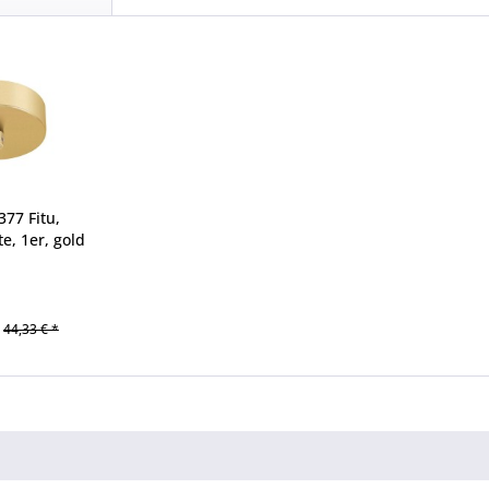
77 Fitu,
e, 1er, gold
44,33 € *