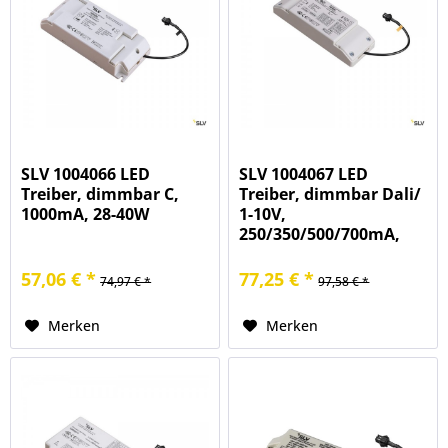
SLV 1004066 LED
SLV 1004067 LED
Treiber, dimmbar C,
Treiber, dimmbar Dali/
1000mA, 28-40W
1-10V,
250/350/500/700mA,
1,5-20W
57,06 € *
77,25 € *
74,97 € *
97,58 € *
Merken
Merken