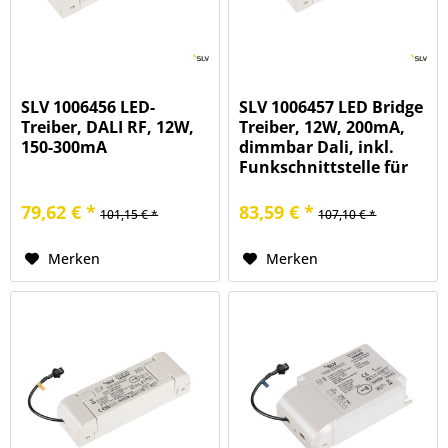
SLV 1006456 LED-
SLV 1006457 LED Bridge
Treiber, DALI RF, 12W,
Treiber, 12W, 200mA,
150-300mA
dimmbar Dali, inkl.
Funkschnittstelle für
RF Modul
79,62 € *
83,59 € *
101,15 € *
107,10 € *
Merken
Merken