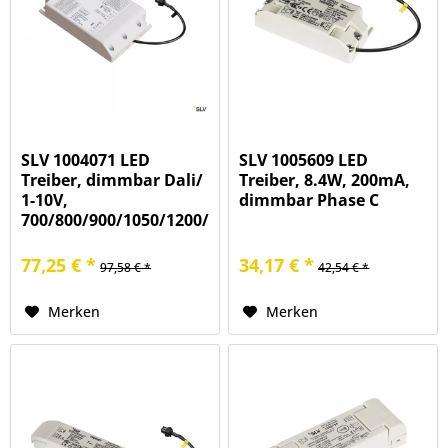
SLV 1004071 LED
SLV 1005609 LED
Treiber, dimmbar Dali/
Treiber, 8.4W, 200mA,
1-10V,
dimmbar Phase C
700/800/900/1050/1200/1300/1400mA,
4,2-50W
77,25 € *
34,17 € *
97,58 € *
42,54 € *
Merken
Merken