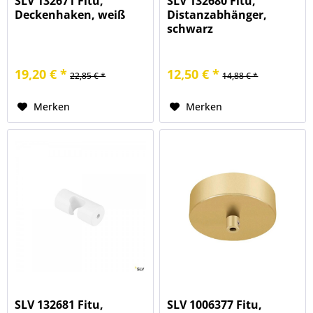
SLV 132671 Fitu,
SLV 132680 Fitu,
Deckenhaken, weiß
Distanzabhänger,
schwarz
19,20 € *
12,50 € *
22,85 € *
14,88 € *
Merken
Merken
SLV 132681 Fitu,
SLV 1006377 Fitu,