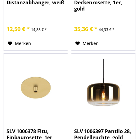
Distanzabhänger, weiß
Deckenrosette, 1er,
gold
12,50 € *
35,36 € *
14,88 € *
44,33 € *
Merken
Merken
SLV 1006378 Fitu,
SLV 1006397 Pantilo 28,
Einbaurosette, 1er,
Pendelleuchte, gold,