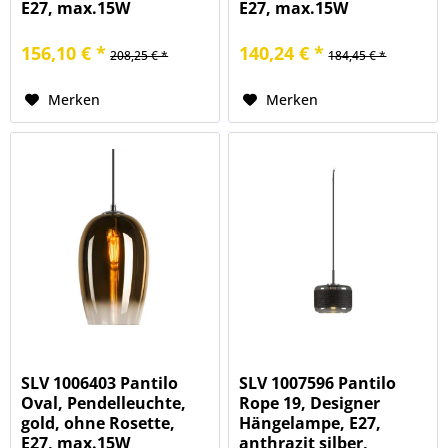
E27, max.15W
E27, max.15W
156,10 € *
140,24 € *
208,25 € *
184,45 € *
Merken
Merken
SLV 1006403 Pantilo
SLV 1007596 Pantilo
Oval, Pendelleuchte,
Rope 19, Designer
gold, ohne Rosette,
Hängelampe, E27,
E27, max.15W
anthrazit silber,