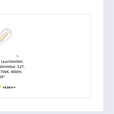
 Leuchtmittel,
 dimmbar, E27,
2700K, 800lm,
20°
*
14,58 € *