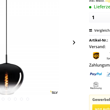
inkl. MwSt.
zzg
Lieferze
Vergleic
Artikel-Nr.:
Versand:
Zahlungsm
Gewerbek
Jetzt Anf