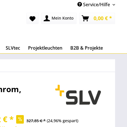
Service/Hilfe
0,00 € *
Mein Konto
SLVtec
Projektleuchten
B2B & Projekte
chrom,
 € *
327,85 € *
(24,96% gespart)