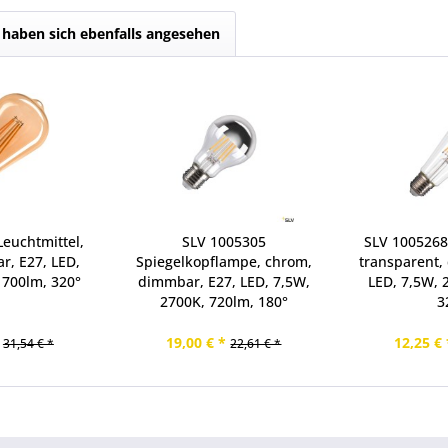
haben sich ebenfalls angesehen
euchtmittel,
SLV 1005305
SLV 1005268
r, E27, LED,
Spiegelkopflampe, chrom,
transparent,
 700lm, 320°
dimmbar, E27, LED, 7,5W,
LED, 7,5W, 
2700K, 720lm, 180°
3
19,00 € *
12,25 € 
31,54 € *
22,61 € *