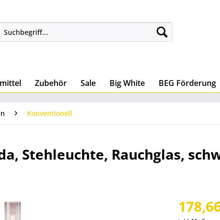
mittel
Zubehör
Sale
Big White
BEG Förderung
en
Konventionell
a, Stehleuchte, Rauchglas, schw
178,66