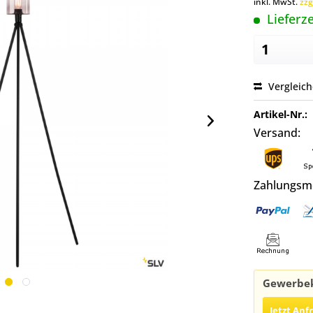
inkl. MwSt.
zzg
Lieferze
Vergleic
Artikel-Nr.:
Versand:
Zahlungsm
Gewerbek
Jetzt Anf