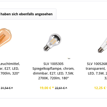
haben sich ebenfalls angesehen
euchtmittel,
SLV 1005305
SLV 1005268
r, E27, LED,
Spiegelkopflampe, chrom,
transparent,
 700lm, 320°
dimmbar, E27, LED, 7,5W,
LED, 7,5W, 
2700K, 720lm, 180°
3
19,00 € *
12,25 € 
31,54 € *
22,61 € *