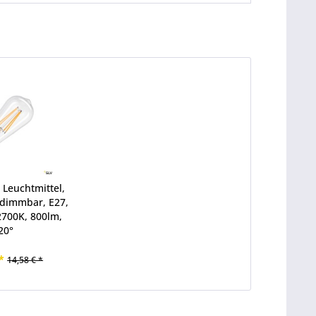
 Leuchtmittel,
 dimmbar, E27,
2700K, 800lm,
20°
*
14,58 € *