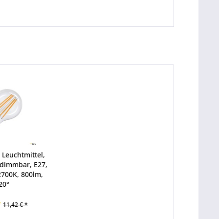
 Leuchtmittel,
 dimmbar, E27,
2700K, 800lm,
20°
*
11,42 € *