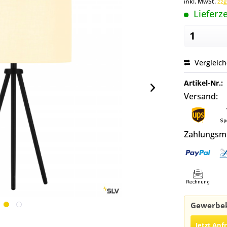
inkl. MwSt.
zzg
Lieferze
Vergleic
Artikel-Nr.:
Versand:
Zahlungsm
Gewerbek
Jetzt Anf