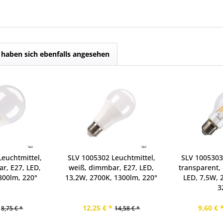
haben sich ebenfalls angesehen
euchtmittel,
SLV 1005302 Leuchtmittel,
SLV 1005303
r, E27, LED,
weiß, dimmbar, E27, LED,
transparent,
800lm, 220°
13,2W, 2700K, 1300lm, 220°
LED, 7,5W, 
3
12,25 € *
9,60 € 
8,75 € *
14,58 € *