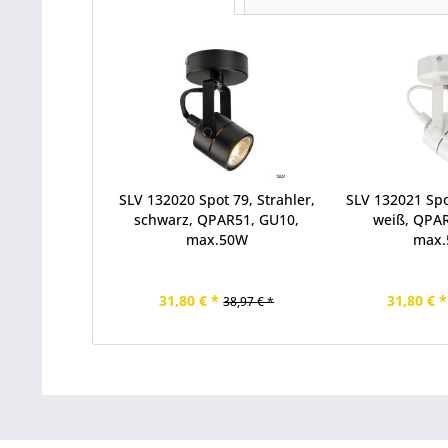
SLV 132020 Spot 79, Strahler,
SLV 132021 Spot
schwarz, QPAR51, GU10,
weiß, QPA
max.50W
max
31,80 € *
31,80 € *
38,97 € *