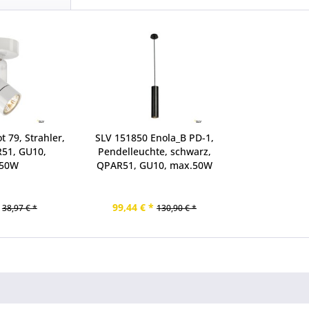
 79, Strahler,
SLV 151850 Enola_B PD-1,
R51, GU10,
Pendelleuchte, schwarz,
.50W
QPAR51, GU10, max.50W
99,44 € *
38,97 € *
130,90 € *