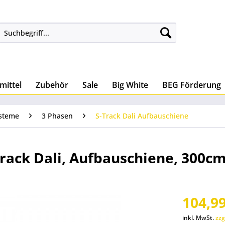
mittel
Zubehör
Sale
Big White
BEG Förderung
steme
3 Phasen
S-Track Dali Aufbauschiene
Track Dali, Aufbauschiene, 300c
104,99
inkl. MwSt.
zzg