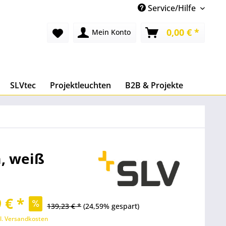
Service/Hilfe
0,00 € *
Mein Konto
SLVtec
Projektleuchten
B2B & Projekte
m, weiß
 € *
139,23 € *
(24,59% gespart)
l. Versandkosten