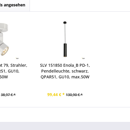
ls angesehen
 79, Strahler,
SLV 151850 Enola_B PD-1,
R51, GU10,
Pendelleuchte, schwarz,
.50W
QPAR51, GU10, max.50W
99,44 € *
38,97 € *
130,90 € *