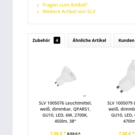
Fragen zum Artikel?
Weitere Artikel von SLV
Zubehör
4
Ähnliche Artikel
Kunden 
SLV 1005076 Leuchtmittel,
SLV 1005079 L
weiß, dimmbar, QPAR51,
weiß, dimmb
GU10, LED, 6W, 2700K,
GU10, LED, 
450lm, 38°
470lm
7,50 € *
7,50 € *
8,93 € *