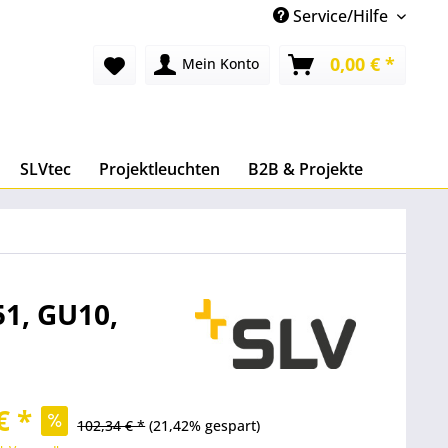
Service/Hilfe
0,00 € *
Mein Konto
SLVtec
Projektleuchten
B2B & Projekte
51, GU10,
€ *
102,34 € *
(21,42% gespart)