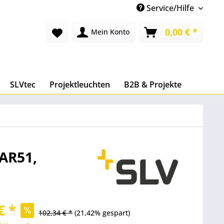
Service/Hilfe
0,00 € *
Mein Konto
SLVtec
Projektleuchten
B2B & Projekte
PAR51,
€ *
102,34 € *
(21,42% gespart)