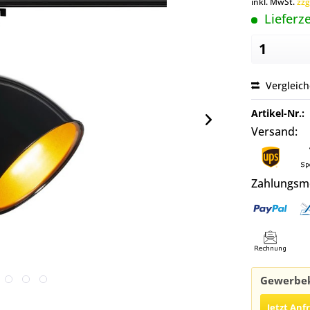
inkl. MwSt.
zzg
Lieferze
Vergleic
Artikel-Nr.:
Versand:
Zahlungsm
Gewerbek
Jetzt Anf