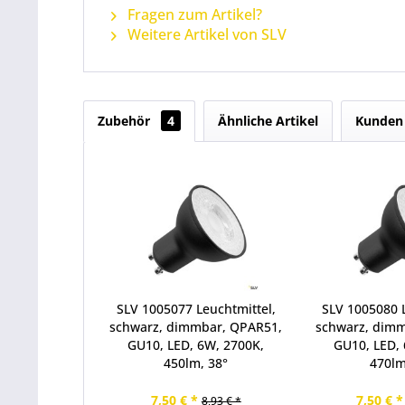
Fragen zum Artikel?
Weitere Artikel von SLV
Zubehör
4
Ähnliche Artikel
Kunden 
SLV 1005077 Leuchtmittel,
SLV 1005080 L
schwarz, dimmbar, QPAR51,
schwarz, dim
GU10, LED, 6W, 2700K,
GU10, LED, 
450lm, 38°
470lm
7,50 € *
7,50 € *
8,93 € *