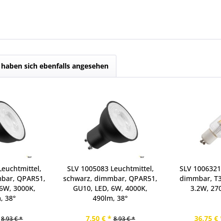
haben sich ebenfalls angesehen
euchtmittel,
SLV 1005083 Leuchtmittel,
SLV 1006321
mbar, QPAR51,
schwarz, dimmbar, QPAR51,
dimmbar, T3
6W, 3000K,
GU10, LED, 6W, 4000K,
3.2W, 27
, 38°
490lm, 38°
7,50 € *
36,75 € 
8,93 € *
8,93 € *