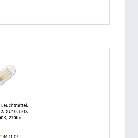
 Leuchtmittel,
2, GU10, LED,
00K, 270lm
*
46,41 € *