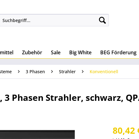
mittel
Zubehör
Sale
Big White
BEG Förderung
steme
3 Phasen
Strahler
Konventionell
, 3 Phasen Strahler, schwarz, Q
80,42 