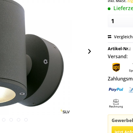
inkl. MwSt.
zzg
Lieferze
Vergleic
Artikel-Nr.:
Versand:
Zahlungsm
Gewerbek
Jetzt Anf