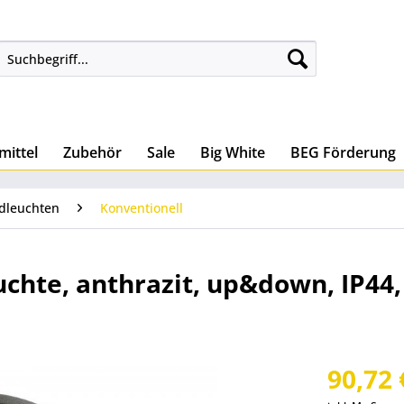
mittel
Zubehör
Sale
Big White
BEG Förderung
dleuchten
Konventionell
uchte, anthrazit, up&down, IP44,
90,72 