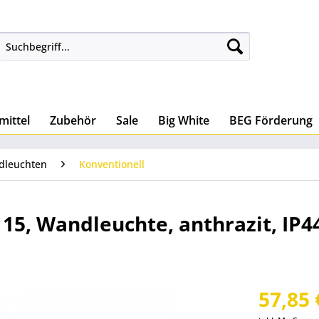
mittel
Zubehör
Sale
Big White
BEG Förderung
dleuchten
Konventionell
15, Wandleuchte, anthrazit, IP4
57,85 