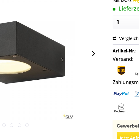
inkl. MwSt.
zzg
Lieferze
Vergleic
Artikel-Nr.:
Versand:
Zahlungsm
Gewerbek
Jetzt Anf