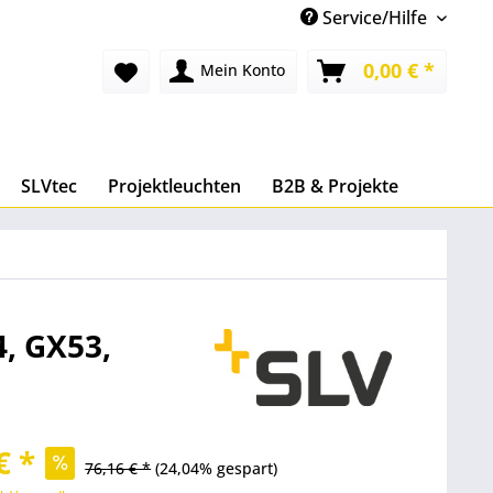
Service/Hilfe
0,00 € *
Mein Konto
SLVtec
Projektleuchten
B2B & Projekte
4, GX53,
€ *
76,16 € *
(24,04% gespart)