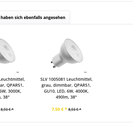
haben sich ebenfalls angesehen
euchtmittel,
SLV 1005081 Leuchtmittel,
ar, QPAR51,
grau, dimmbar, QPAR51,
6W, 3000K,
GU10, LED, 6W, 4000K,
, 38°
490lm, 38°
7,50 € *
8,93 € *
8,93 € *