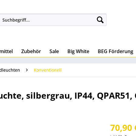
mittel
Zubehör
Sale
Big White
BEG Förderung
dleuchten
Konventionell
chte, silbergrau, IP44, QPAR51,
70,90 