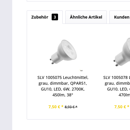
Zubehör
3
Ähnliche Artikel
Kunden 
SLV 1005075 Leuchtmittel,
SLV 1005078 L
grau, dimmbar, QPAR51,
grau, dimmb
GU10, LED, 6W, 2700K,
GU10, LED, 
450lm, 38°
470lm
7,50 € *
7,50 € *
8,93 € *