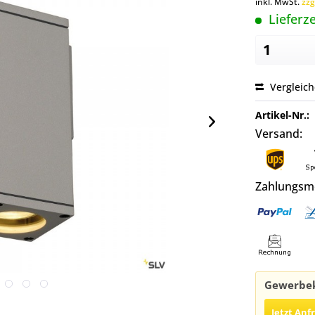
inkl. MwSt.
zzg
Lieferze
Vergleic
Artikel-Nr.:
Versand:
Zahlungsm
Gewerbek
Jetzt Anf