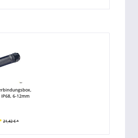
erbindungsbox,
, IP68, 6-12mm
*
21,42 € *