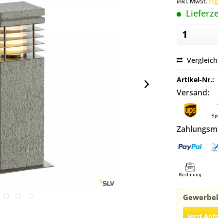
inkl. MwSt.
zzg
Lieferze
Vergleic
Artikel-Nr.:
Versand:
Zahlungsm
Gewerbek
Jetzt Anf