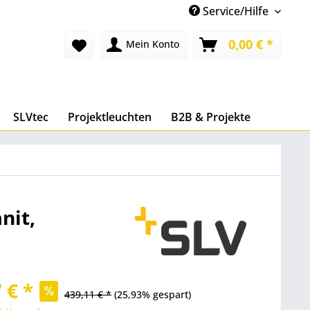
Service/Hilfe
0,00 € *
Mein Konto
SLVtec
Projektleuchten
B2B & Projekte
nit,
 € *
439,11 € *
(25,93% gespart)