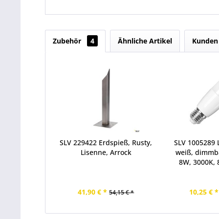
Zubehör
4
Ähnliche Artikel
Kunden 
SLV 229422 Erdspieß, Rusty,
SLV 1005289 L
Lisenne, Arrock
weiß, dimmba
8W, 3000K, 
41,90 € *
10,25 € *
54,15 € *