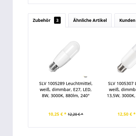
Zubehör
3
Ähnliche Artikel
Kunden 
SLV 1005289 Leuchtmittel,
SLV 1005307 L
weiß, dimmbar, E27, LED,
weiß, dimmba
8W, 3000K, 880lm, 240°
13,5W, 3000K,
10,25 € *
12,50 € *
12,20 € *