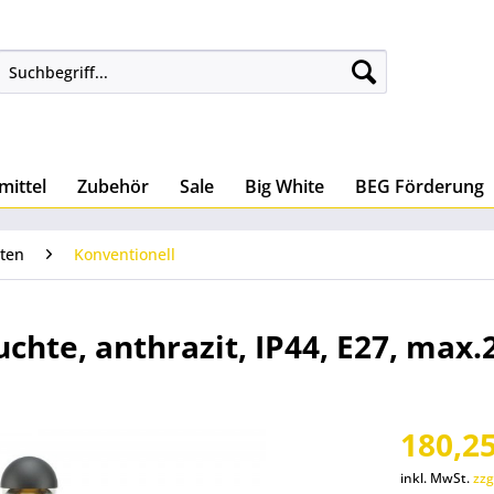
mittel
Zubehör
Sale
Big White
BEG Förderung
ten
Konventionell
chte, anthrazit, IP44, E27, max
180,25
inkl. MwSt.
zzg