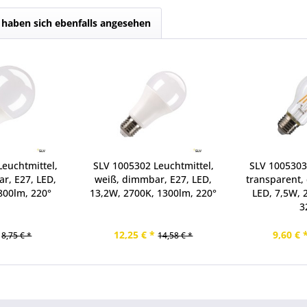
haben sich ebenfalls angesehen
euchtmittel,
SLV 1005302 Leuchtmittel,
SLV 1005303
r, E27, LED,
weiß, dimmbar, E27, LED,
transparent,
800lm, 220°
13,2W, 2700K, 1300lm, 220°
LED, 7,5W, 
3
12,25 € *
9,60 € 
8,75 € *
14,58 € *