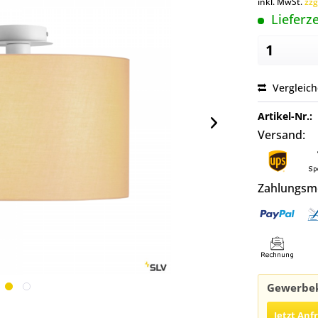
inkl. MwSt.
zzg
Lieferze
Vergleic
Artikel-Nr.:
Versand:
Zahlungsm
Gewerbek
Jetzt Anf