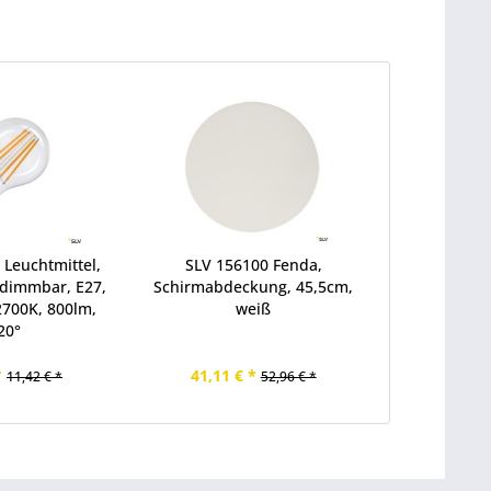
 Leuchtmittel,
SLV 156100 Fenda,
 dimmbar, E27,
Schirmabdeckung, 45,5cm,
2700K, 800lm,
weiß
20°
*
41,11 € *
11,42 € *
52,96 € *