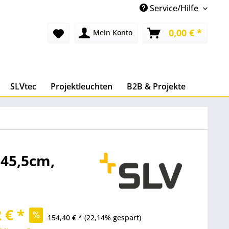
Service/Hilfe
0,00 € *
Mein Konto
SLVtec
Projektleuchten
B2B & Projekte
Ø45,5cm,
 € *
154,40 € *
(22,14% gespart)