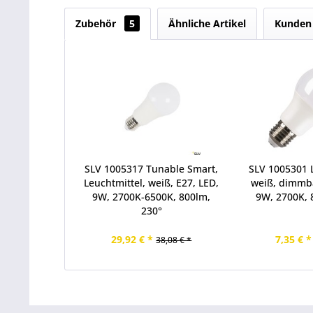
Zubehör
5
Ähnliche Artikel
Kunden 
SLV 1005317 Tunable Smart,
SLV 1005301 L
Leuchtmittel, weiß, E27, LED,
weiß, dimmba
9W, 2700K-6500K, 800lm,
9W, 2700K, 
230°
29,92 € *
7,35 € *
38,08 € *